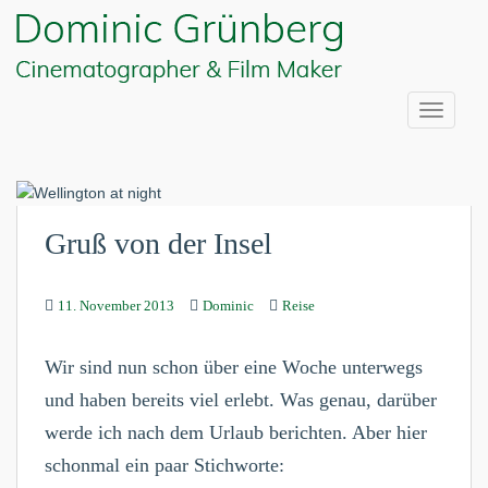
S
k
i
p
t
TOGGLE
o
m
a
i
Gruß von der Insel
n
c
o
11. November 2013
Dominic
Reise
n
t
e
Wir sind nun schon über eine Woche unterwegs
n
und haben bereits viel erlebt. Was genau, darüber
t
werde ich nach dem Urlaub berichten. Aber hier
schonmal ein paar Stichworte: